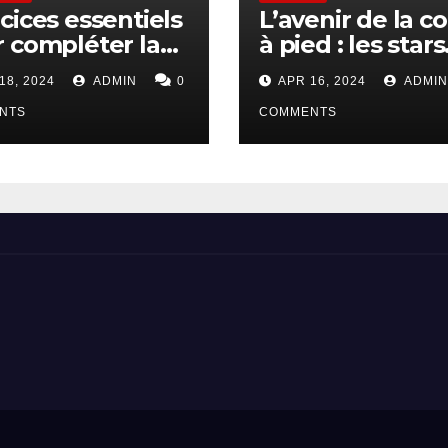
cices essentiels
L’avenir de la c
 compléter la
à pied : les stars
se à pied pour
montantes à
18, 2024
ADMIN
0
APR 16, 2024
ADMIN
débutants
surveiller
NTS
COMMENTS