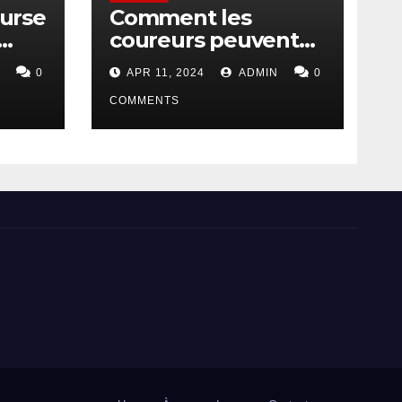
ourse
Comment les
coureurs peuvent
soutenir le tourisme
0
APR 11, 2024
ADMIN
0
durable
COMMENTS