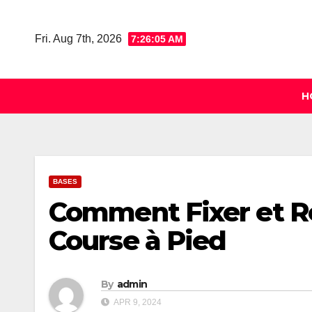
Skip
to
Fri. Aug 7th, 2026
7:26:05 AM
content
H
BASES
Comment Fixer et Ré
Course à Pied
By
admin
APR 9, 2024