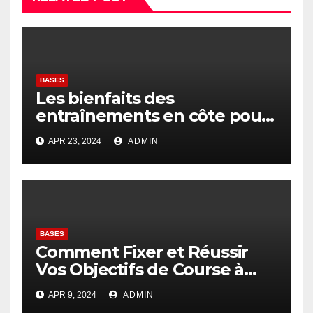
BASES
Les bienfaits des
entraînements en côte pour
les coureurs
APR 23, 2024
ADMIN
BASES
Comment Fixer et Réussir
Vos Objectifs de Course à
Pied
APR 9, 2024
ADMIN