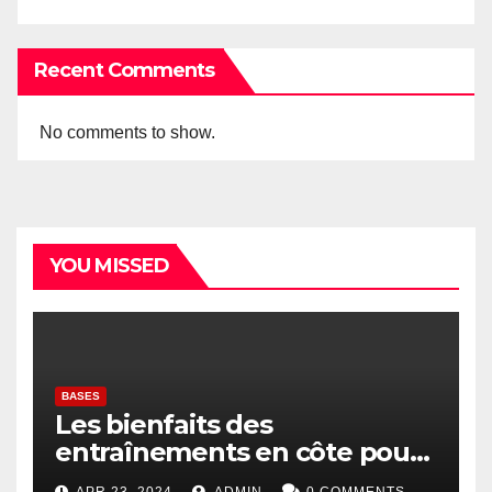
Recent Comments
No comments to show.
YOU MISSED
BASES
Les bienfaits des
entraînements en côte pour
les coureurs
APR 23, 2024
ADMIN
0 COMMENTS