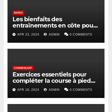
BASES
Les bienfaits des
entraînements en côte pour
les coureurs
APR 23, 2024
ADMIN
0 COMMENTS
COMMENÇANT
Exercices essentiels pour
compléter la course à pied
pour les débutants
APR 18, 2024
ADMIN
0 COMMENTS