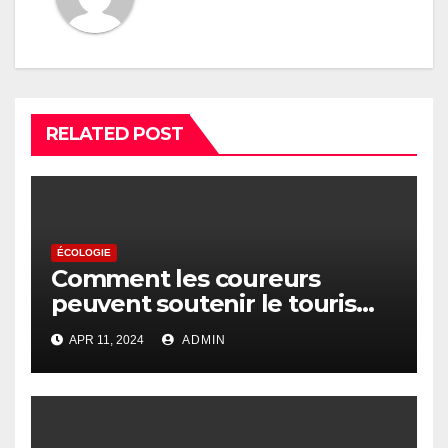
RELATED POST
ÉCOLOGIE
Comment les coureurs
peuvent soutenir le tourisme
durable
APR 11, 2024
ADMIN